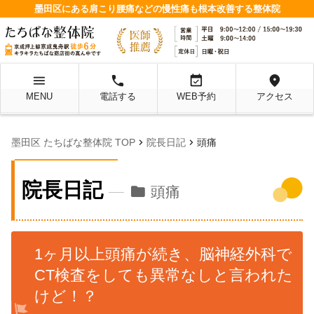
墨田区にある肩こり腰痛などの慢性痛も根本改善する整体院
menu
local_phone
event_available
location_on
MENU
電話する
WEB予約
アクセス
chevron_right
chevron_right
墨田区 たちばな整体院 TOP
院長日記
頭痛
院長日記
folder
頭痛
1ヶ月以上頭痛が続き、脳神経外科で
CT検査をしても異常なしと言われた
けど！？