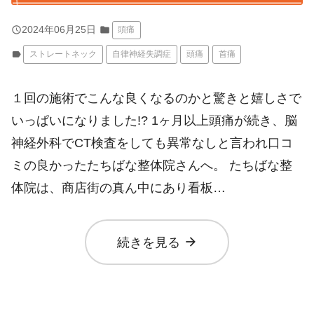
query_builder
2024年06月25日
folder
頭痛
label
ストレートネック
自律神経失調症
頭痛
首痛
１回の施術でこんな良くなるのかと驚きと嬉しさで
いっぱいになりました!? 1ヶ月以上頭痛が続き、脳
神経外科でCT検査をしても異常なしと言われ口コ
ミの良かったたちばな整体院さんへ。 たちばな整
体院は、商店街の真ん中にあり看板…
arrow_forward
続きを見る