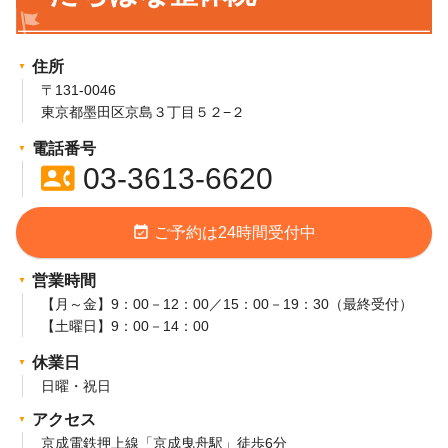
住所
〒131-0046
東京都墨田区京島３丁目５２−２
電話番号
contact_phone
03-3613-6620
event_available
ご予約は24時間受付中
営業時間
【月～金】9：00－12：00／15：00－19：30（最終受付）
【土曜日】9：00－14：00
休業日
日曜・祝日
アクセス
京成電鉄押上線「京成曳舟駅」徒歩6分