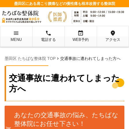
墨田区にある肩こり腰痛などの慢性痛も根本改善する整体院
menu
local_phone
event_available
location_on
MENU
電話する
WEB予約
アクセス
chevron_right
墨田区 たちばな整体院 TOP
交通事故に遭われてしまった方へ
交通事故に遭われてしまった
方へ
あなたの交通事故の悩み、たちばな
整体院にお任せ下さい！