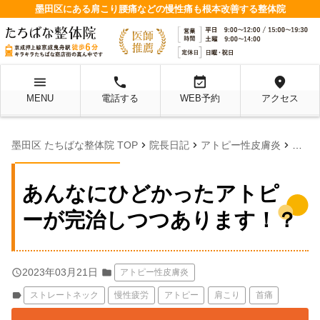
墨田区にある肩こり腰痛などの慢性痛も根本改善する整体院
menu
local_phone
event_available
location_on
MENU
電話する
WEB予約
アクセス
chevron_right
chevron_right
chevron_right
墨田区 たちばな整体院 TOP
院長日記
アトピー性皮膚炎
あん
あんなにひどかったアトピ
ーが完治しつつあります！？
query_builder
2023年03月21日
folder
アトピー性皮膚炎
label
ストレートネック
慢性疲労
アトピー
肩こり
首痛