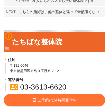
< PREV -
友人にもオススメしたい整体院です!!
NEXT -
こちらの施術は、他の整体と違って全然痛くないのです！！
info_outline
たちばな整体院
住所
〒131-0046
東京都墨田区京島３丁目５２−２
電話番号
contact_phone
03-3613-6620
event_available
ご予約は24時間受付中