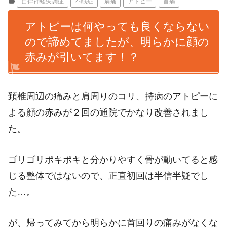
label
自律神経失調症
不眠症
肩痛
アトピー
首痛
アトピーは何やっても良くならない
ので諦めてましたが、明らかに顔の
赤みが引いてます！？
頚椎周辺の痛みと肩周りのコリ、持病のアトピーに
よる顔の赤みが２回の通院でかなり改善されまし
た。
ゴリゴリポキポキと分かりやすく骨が動いてると感
じる整体ではないので、正直初回は半信半疑でし
た…。
が、帰ってみてから明らかに首回りの痛みがなくな