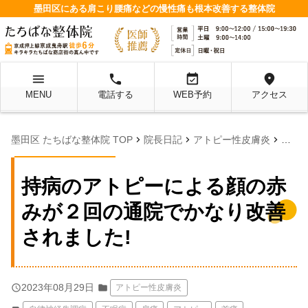
墨田区にある肩こり腰痛などの慢性痛も根本改善する整体院
menu
local_phone
event_available
location_on
MENU
電話する
WEB予約
アクセス
chevron_right
chevron_right
chevron_right
墨田区 たちばな整体院 TOP
院長日記
アトピー性皮膚炎
持病
持病のアトピーによる顔の赤
みが２回の通院でかなり改善
されました!
query_builder
2023年08月29日
folder
アトピー性皮膚炎