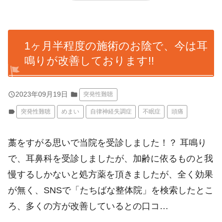
1ヶ月半程度の施術のお陰で、今は耳
鳴りが改善しております!!
query_builder
2023年09月19日
folder
突発性難聴
label
突発性難聴
めまい
自律神経失調症
不眠症
頭痛
藁をすがる思いで当院を受診しました！？ 耳鳴り
で、耳鼻科を受診しましたが、加齢に依るものと我
慢するしかないと処方薬を頂きましたが、全く効果
が無く、SNSで「たちばな整体院」を検索したとこ
ろ、多くの方が改善しているとの口コ…