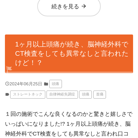
arrow_forward
続きを見る
1ヶ月以上頭痛が続き、脳神経外科で
CT検査をしても異常なしと言われた
けど！？
query_builder
2024年06月25日
folder
頭痛
label
ストレートネック
自律神経失調症
頭痛
首痛
１回の施術でこんな良くなるのかと驚きと嬉しさで
いっぱいになりました!? 1ヶ月以上頭痛が続き、脳
神経外科でCT検査をしても異常なしと言われ口コ