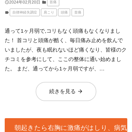
query_builder
2024年02月20日
folder
首痛
label
自律神経失調症
肩こり
頭痛
首痛
通って1ヶ月弱で,コリもなく頭痛もなくなりまし
た！ 首コリと頭痛が酷く、毎日痛み止めを飲んで
いましたが、夜も眠れないほど痛くなり、皆様のク
チコミを参考にして、ここの整体に通い始めまし
た。 まだ、通ってから1ヶ月弱ですが、…
arrow_forward
続きを見る
朝起きたら右胸に激痛がはしり、病気