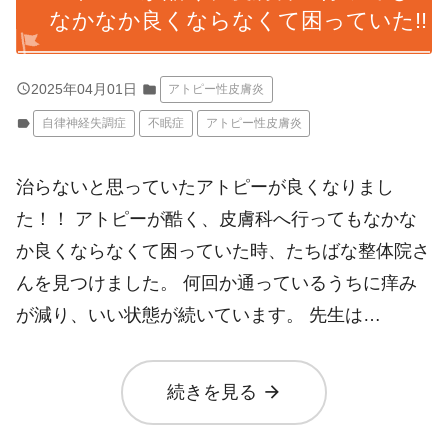
なかなか良くならなくて困っていた!!
query_builder
2025年04月01日
folder
アトピー性皮膚炎
label
自律神経失調症
不眠症
アトピー性皮膚炎
治らないと思っていたアトピーが良くなりまし
た！！ アトピーが酷く、皮膚科へ行ってもなかな
か良くならなくて困っていた時、たちばな整体院さ
んを見つけました。 何回か通っているうちに痒み
が減り、いい状態が続いています。 先生は…
arrow_forward
続きを見る