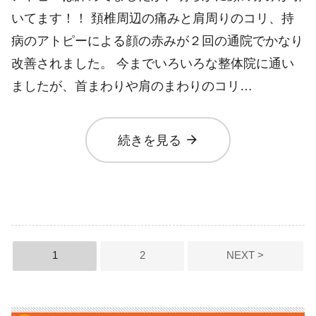
いてます！！ 頚椎周辺の痛みと肩周りのコリ、持
病のアトピーによる顔の赤みが２回の通院でかなり
改善されました。 今までいろいろな整体院に通い
ましたが、首まわりや肩のまわりのコリ…
arrow_forward
続きを見る
投稿のページ送り
1
2
NEXT >