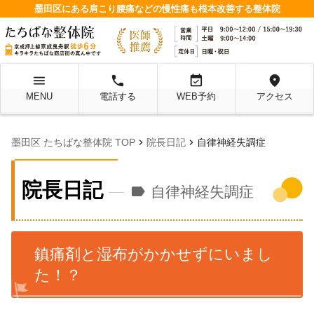
墨田区にある肩こり腰痛などの慢性痛も根本改善する整体院
menu
local_phone
event_available
location_on
MENU
電話する
WEB予約
アクセス
chevron_right
chevron_right
墨田区 たちばな整体院 TOP
院長日記
自律神経失調症
院長日記
label
自律神経失調症
鎮痛剤と湿布がかかせずにいまし
た！？