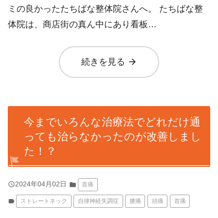
ミの良かったたちばな整体院さんへ。 たちばな整
体院は、商店街の真ん中にあり看板…
arrow_forward
続きを見る
今までいろんな治療法でどれだけ通
っても治らなかったのが改善しまし
た！？
query_builder
2024年04月02日
folder
首痛
label
ストレートネック
自律神経失調症
腰痛
頭痛
首痛