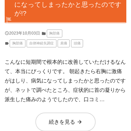
になってしまったかと思ったのです
が!?
query_builder
2023年10月03日
folder
胸部痛
label
胸部痛
自律神経失調症
肩痛
頭痛
こんなに短期間で根本的に改善していただけるなん
て、本当にびっくりです。 朝起きたら右胸に激痛
がはしり、病気になってしまったかと思ったのです
が、ネットで調べたところ、症状的に首の凝りから
派生した痛みのようでしたので、口コミ…
arrow_forward
続きを見る