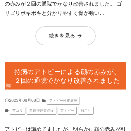
の赤みが２回の通院でかなり改善されました。 ゴ
リゴリポキポキと分かりやすく骨が動い…
arrow_forward
続きを見る
持病のアトピーによる顔の赤みが、
２回の通院でかなり改善されました!
query_builder
2023年08月08日
folder
アトピー性皮膚炎
label
首コリ
自律神経失調症
アトピー
肩こり
アトピーは諦めてましたが、明らかに顔の赤みが引