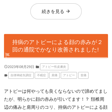
arrow_forward
続きを見る
持病のアトピーによる顔の赤みが２
回の通院でかなり改善されました!
query_builder
2023年08月29日
folder
アトピー性皮膚炎
label
自律神経失調症
不眠症
肩痛
アトピー
首痛
アトピーは何やっても良くならないので諦めてまし
たが、明らかに顔の赤みが引いてます！？ 頚椎周
辺の痛みと肩周りのコリ、持病のアトピーによる顔