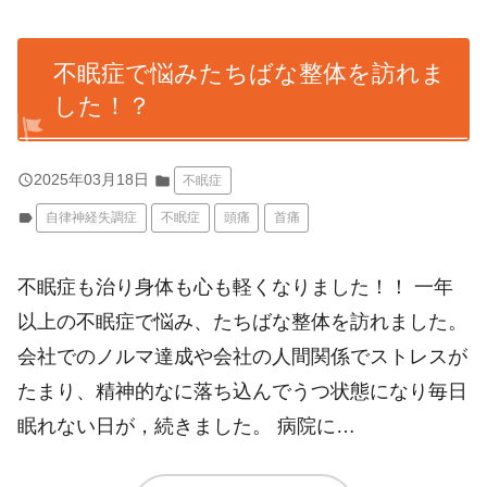
不眠症で悩みたちばな整体を訪れま
した！？
query_builder
2025年03月18日
folder
不眠症
label
自律神経失調症
不眠症
頭痛
首痛
不眠症も治り身体も心も軽くなりました！！ 一年
以上の不眠症で悩み、たちばな整体を訪れました。
会社でのノルマ達成や会社の人間関係でストレスが
たまり、精神的なに落ち込んでうつ状態になり毎日
眠れない日が，続きました。 病院に…