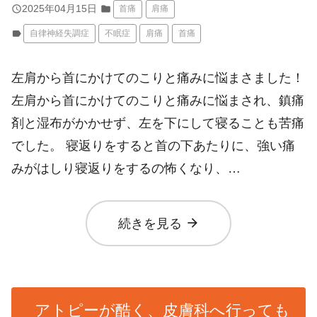
query_builder
2025年04月15日
folder
首痛
肩痛
label
自律神経失調症
不眠症
肩痛
首痛
左肩から首にかけてのこりと痛みに悩まさました！
左肩から首にかけてのこりと痛みに悩まされ、鎮痛
剤と湿布がかかせず、左を下にして寝ることも苦痛
でした。 寝返りをすると首の下あたりに、強い痛
みがはしり寝返りをするの怖くなり、…
arrow_forward
続きを見る
アトピーが酷く、皮膚科へ行っても