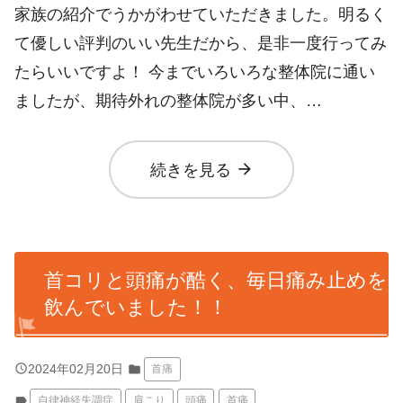
家族の紹介でうかがわせていただきました。明るく
て優しい評判のいい先生だから、是非一度行ってみ
たらいいですよ！ 今までいろいろな整体院に通い
ましたが、期待外れの整体院が多い中、…
arrow_forward
続きを見る
首コリと頭痛が酷く、毎日痛み止めを
飲んでいました！！
query_builder
2024年02月20日
folder
首痛
label
自律神経失調症
肩こり
頭痛
首痛