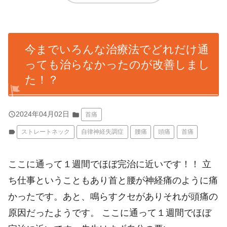
今までいろんな治療法でどれだけ通
っても治らなかったのが改善しまし
た！？
query_builder
2024年04月02日
folder
首痛
label
ストレートネック
自律神経失調症
腰痛
頭痛
首痛
ここに通って１週間でほぼ完治に近いです！！ 立
ち仕事ということもあり首と腰が神経痛のように痛
かったです。あと、鳴らすクセがありそれが頭痛の
原因だったようです。 ここに通って１週間でほぼ