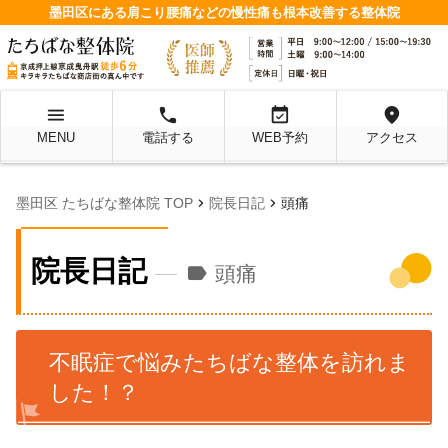
墨田区にある肩こり腰痛などの慢性痛も根本改善する整体院
menu
local_phone
event_available
location_on
MENU
電話する
WEB予約
アクセス
chevron_right
chevron_right
墨田区 たちばな整体院 TOP
院長日記
頭痛
院長日記
label
頭痛
不眠症で悩みたちばな整体を訪れま
した！？