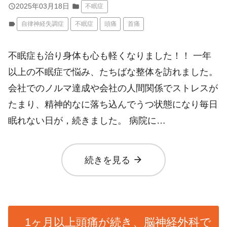
query_builder
2025年03月18日
folder
不眠症
label
自律神経失調症
不眠症
頭痛
首痛
不眠症も治り身体も心も軽くなりました！！ 一年
以上の不眠症で悩み、たちばな整体を訪れました。
会社でのノルマ達成や会社の人間関係でストレスが
たまり、精神的なに落ち込んでうつ状態になり毎日
眠れない日が，続きました。 病院に…
arrow_forward
続きを見る
1ヶ月以上頭痛が続き、脳神経外科で