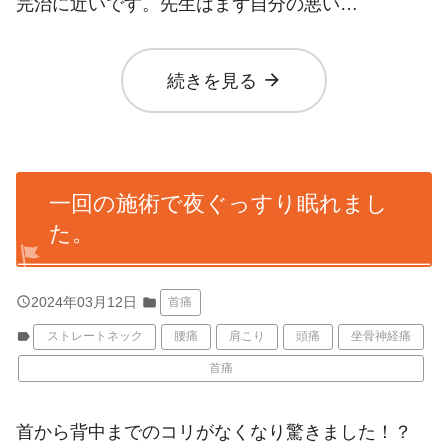
完治に近いです。先生はまず自分の悪い…
arrow_forward
続きを見る
一回の施術で夜ぐっすり眠れまし
た。
query_builder
2024年03月12日
folder
首痛
label
ストレートネック
腰痛
肩こり
頭痛
坐骨神経痛
首痛
首から背中までのコリがなくなり驚きました！？