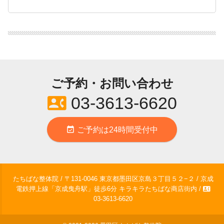
ご予約・お問い合わせ
contact_phone
03-3613-6620
event_available
ご予約は24時間受付中
たちばな整体院 / 〒131-0046 東京都墨田区京島３丁目５２−２ / 京成
contact_phone
電鉄押上線「京成曳舟駅」徒歩6分 キラキラたちばな商店街内 /
03-3613-6620