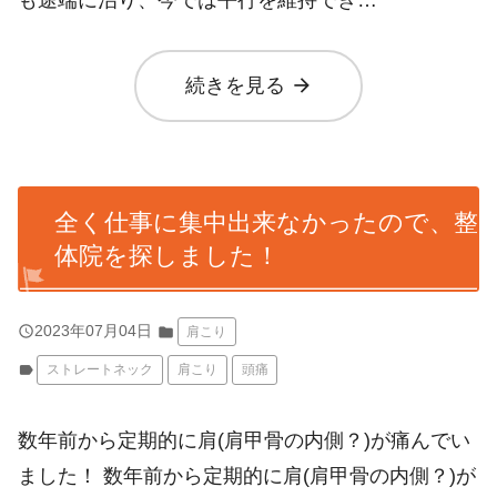
arrow_forward
続きを見る
全く仕事に集中出来なかったので、整
体院を探しました！
query_builder
2023年07月04日
folder
肩こり
label
ストレートネック
肩こり
頭痛
数年前から定期的に肩(肩甲骨の内側？)が痛んでい
ました！ 数年前から定期的に肩(肩甲骨の内側？)が