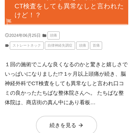
CT検査をしても異常なしと言われた
けど！？
query_builder
2024年06月25日
folder
頭痛
label
ストレートネック
自律神経失調症
頭痛
首痛
１回の施術でこんな良くなるのかと驚きと嬉しさで
いっぱいになりました!? 1ヶ月以上頭痛が続き、脳
神経外科でCT検査をしても異常なしと言われ口コ
ミの良かったたちばな整体院さんへ。 たちばな整
体院は、商店街の真ん中にあり看板…
arrow_forward
続きを見る