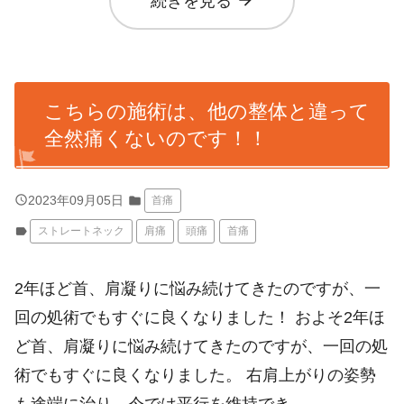
arrow_forward
続きを見る
こちらの施術は、他の整体と違って
全然痛くないのです！！
query_builder
2023年09月05日
folder
首痛
label
ストレートネック
肩痛
頭痛
首痛
2年ほど首、肩凝りに悩み続けてきたのですが、一
回の処術でもすぐに良くなりました！ およそ2年ほ
ど首、肩凝りに悩み続けてきたのですが、一回の処
術でもすぐに良くなりました。 右肩上がりの姿勢
も途端に治り、今では平行を維持でき…