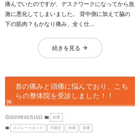
痛んでいたのですが、デスクワークになってから急
激に悪化してしまいました。 背中側に加えて脇の
下の筋肉？もかなり痛み、全く仕…
arrow_forward
続きを見る
首の痛みと頭痛に悩んでおり、こち
らの整体院を受診しました！！
query_builder
2023年02月15日
folder
首痛
label
ストレートネック
不眠症
頭痛
首痛