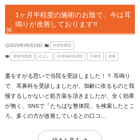
1ヶ月半程度の施術のお陰で、今は耳
鳴りが改善しております!!
query_builder
2023年09月19日
folder
突発性難聴
label
突発性難聴
めまい
自律神経失調症
不眠症
頭痛
藁をすがる思いで当院を受診しました！？ 耳鳴り
で、耳鼻科を受診しましたが、加齢に依るものと我
慢するしかないと処方薬を頂きましたが、全く効果
が無く、SNSで「たちばな整体院」を検索したとこ
ろ、多くの方が改善しているとの口コ…